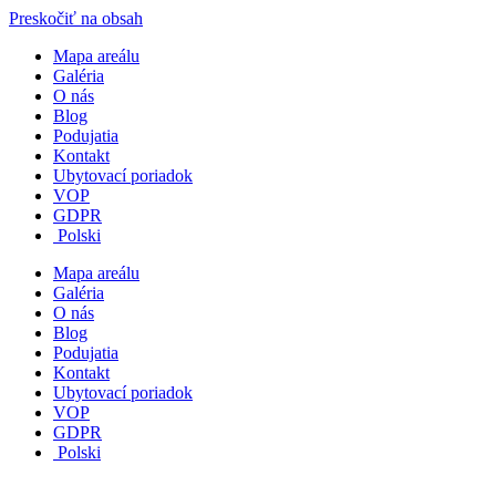
Preskočiť na obsah
Mapa areálu
Galéria
O nás
Blog
Podujatia
Kontakt
Ubytovací poriadok
VOP
GDPR
Polski
Mapa areálu
Galéria
O nás
Blog
Podujatia
Kontakt
Ubytovací poriadok
VOP
GDPR
Polski
Nevyhnutné