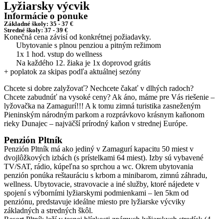
Lyžiarsky výcvik
Informácie o ponuke
Základné školy: 35 - 37 €
Stredné školy: 37 - 39 €
Konečná cena závisí od konkrétnej požiadavky.
Ubytovanie s plnou penziou a pitným režimom
1x 1 hod. vstup do wellness
Na každého 12. žiaka je 1x doprovod grátis
+ poplatok za skipas podľa aktuálnej sezóny
Chcete si dobre zalyžovať? Nechcete čakať v dlhých radoch?
Chcete zabudnúť na vysoké ceny? Ak áno, máme pre Vás riešenie –
lyžovačka na Zamagurí!!! A k tomu zimná turistika zasneženým
Pieninským národným parkom a rozprávkovo krásnym kaňonom
rieky Dunajec – najväčší prírodný kaňon v strednej Európe.
Penzión Pltník
Penzión Pltník má ako jediný v Zamagurí kapacitu 50 miest v
dvojlôžkových izbách (s prístelkami 64 miest). Izby sú vybavené
TV/SAT, rádio, kúpeľna so sprchou a wc. Okrem ubytovania
penzión ponúka reštauráciu s krbom a minibarom, zimnú záhradu,
wellness. Ubytovacie, stravovacie a iné služby, ktoré nájedete v
spojení s výborními lyžiarskymi podmienkami – len 5km od
penziónu, predstavuje ideálne miesto pre lyžiarske výcviky
základných a stredných škôl.