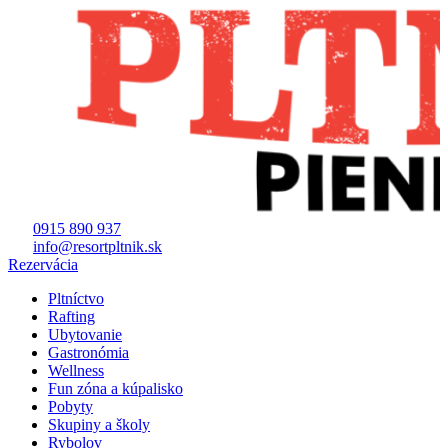
0915 890 937
info@resortpltnik.sk
Rezervácia
Pltníctvo
Rafting
Ubytovanie
Gastronómia
Wellness
Fun zóna a kúpalisko
Pobyty
Skupiny a školy
Rybolov