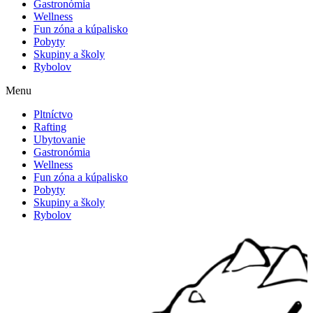
Gastronómia
zvyšujete šancu
Wellness
na zobrazenie
Fun zóna a kúpalisko
kvalitnejšie
Pobyty
prispôsobeného
Skupiny a školy
obsahu a
Rybolov
ponúk.
Menu
Pltníctvo
Rafting
Ubytovanie
Gastronómia
Wellness
Fun zóna a kúpalisko
Pobyty
Skupiny a školy
Rybolov