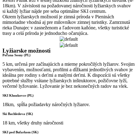
Resort Pltník leží v tesnej blízkosti známych lyžiarskych stredísk (4-
18km). V závislosti na požadovanej náročnosti lyžiarskych svahov
si každý lyžiar nájde pre seba optimálne SKI centrum.
Okrem lyžiarskych možností je zimná príroda v Pieninách
mimoriadne vhodná aj pre milovníkov zimnej turistiky. Zamrznutá
rieka Dunajec v zasneženom a ľadovom kaňóne, všetky turistické
trasy a celá príroda je jednoducho očarujúca.
Lyžiarske možnosti
Poľana Sosny (PL)
5 km, určená pre začínajúcich a mierne pokročilých lyžiarov. Svojim
vybavením, možnosťami, profilmi a dĺžkami jednotlivých svahov je
ideálna pre rodiny s deťmi a malými deťmi. K dispozícii sú všetky
potrebné služby vrátane lyžiarskych inštruktorov, požičovne lyží,
večerné lyžovanie. Lyžovanie je bez nekonečných radov na vlek.
SKI Kluszkovce (PL)
18km, spĺňa požiadavky náročných lyžiarov.
Ski Bachledova (SK)
18 km, všetky druhy náročnosti
SKI pod Bufarkom (SK)