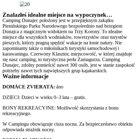
Znalazłeś idealne miejsce na wypoczynek…
Camping Dunajec położony jest w przepięknym zakątku
Pienińskiego Parku Narodowego bezpośrednio nad brzegiem
Dunajca z magicznym widokiem na Trzy Korony. To idealne
miejsce dla wszystkich wodniaków, rowerzystów oraz turystów
pieszych, którzy pragną spędzić wakacje na łonie natury. Nie
zapominamy także o miłośnikach turystyki samochodowej i
karawaningu. Czerwony Klasztor, miejscowość, w której znajduje
się nasz camping, to turystyczna perła Zamagurza. Camping
Dunajec, zdolny pomieścić nawet 300 osób, jest w stanie zaspokoić
potrzeby nawet tych największych grup kajakarskich.
Ważne informacje
DOMÁCE ZVIERATÁ:
áno
DZIECI: Dzieci w wieku 0–3 lata – gratis.
BONY REKREACYJNE: Możliwość skorzystania z bonu
rekreacyjnego.
W Campingu obowiązuje cisza nocna. Za bezpieczeństwo obiektu
odpowiada strażnik nocny.